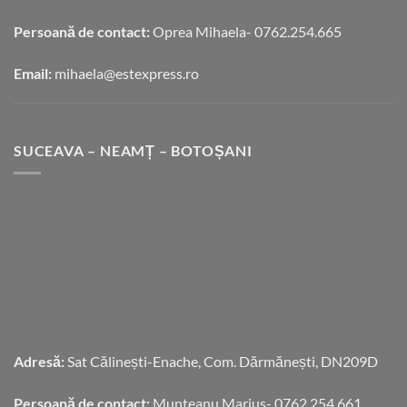
Persoană de contact:
Oprea Mihaela- 0762.254.665
Email:
mihaela@estexpress.ro
SUCEAVA – NEAMȚ – BOTOȘANI
Adresă:
Sat Călinești-Enache, Com. Dărmănești, DN209D
Persoană de contact:
Munteanu Marius- 0762.254.661