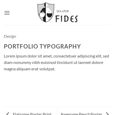
Skip
to
content
Design
PORTFOLIO TYPOGRAPHY
Lorem ipsum dolor sit amet, consectetuer adipiscing elit, sed
diam nonummy nibh euismod tincidunt ut laoreet dolore
magna aliquam erat volutpat.
Flatsome Poster Print
Awesome Pencil Poster